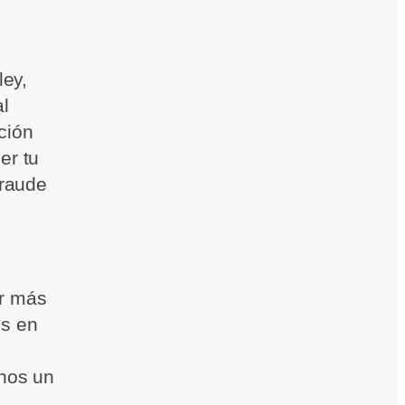
,
ley,
l
ción
er tu
fraude
r más
os en
rnos un