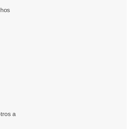
chos
tros a