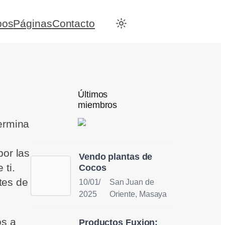
pos
Páginas
Contacto
Últimos
miembros
ermina
por las
Vendo plantas de
 ti.
Cocos
ntes de
10/01/
San Juan de
2025
Oriente, Masaya
os a
Productos Fuxion: