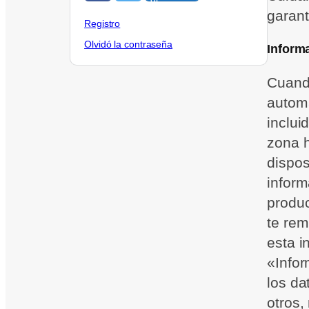
garant
Registro
Olvidó la contraseña
Inform
Cuando
automá
inclui
zona h
dispos
inform
produc
te rem
esta 
«Infor
los da
otros,