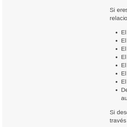
Si ere
relaci
El
El
El
El
El
El
El
De
au
Si des
través