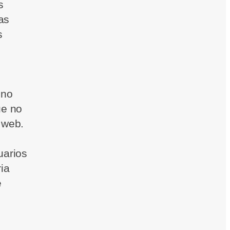
s
as
s
 no
ue no
 web.
uarios
ia
e