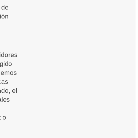
 de
ión
idores
egido
enemos
cas
do, el
ales
t o