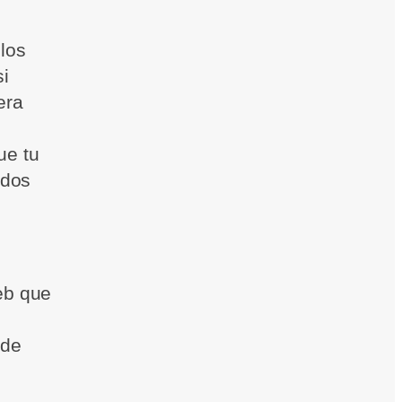
los
si
era
ue tu
idos
eb que
 de