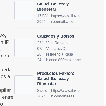
Salud, Belleza y
Bienestar
17/08/
https://www.ifuxio
2024
n.com/dbaezs
vo,
Calzados y Bolsos
n IP,
23/
Villa Robleto,
u
07/
Veracruz. Del
20
residencial casa
amos
24
blanca 800m al norte
queda
Productos Fuxion:
mos a
Salud, Belleza y
Bienestar
pilar
23/07/
https://www.ifuxio
2024
n.com/dbaezs
 entre
o,