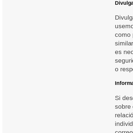
Divulga
Divulg
usemos
como p
simila
es nec
seguri
o resp
Inform
Si de
sobre 
relaci
indivi
correo