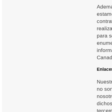
Ademá
estamo
contra
realiz
para s
enume
inform
Canad
Enlaces
Nuestr
no son
nosot
dichos
terce