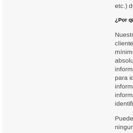
etc.) 
¿Por q
Nuestr
client
mínimo
absolu
inform
para i
inform
inform
identi
Puedes
ningun