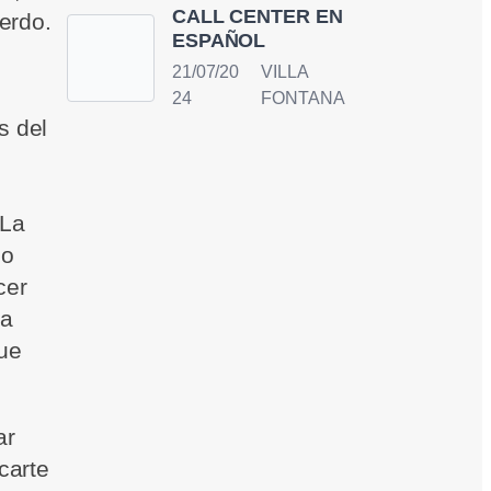
CALL CENTER EN
uerdo.
ESPAÑOL
21/07/20
VILLA
24
FONTANA
s del
 La
lo
cer
ta
que
ar
carte