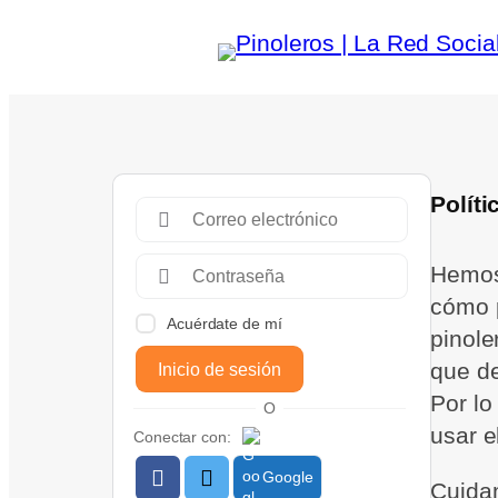
Políti
Hemos 
cómo p
Acuérdate de mí
pinole
que de
Inicio de sesión
Por lo
O
usar e
Conectar con:
Google
Cuida