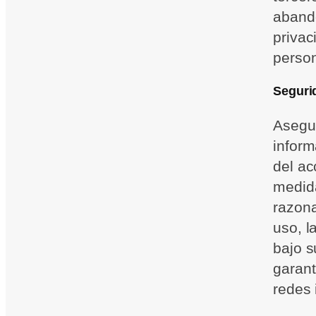
abando
privac
person
Seguri
Asegur
inform
del ac
medida
razona
uso, l
bajo s
garant
redes 