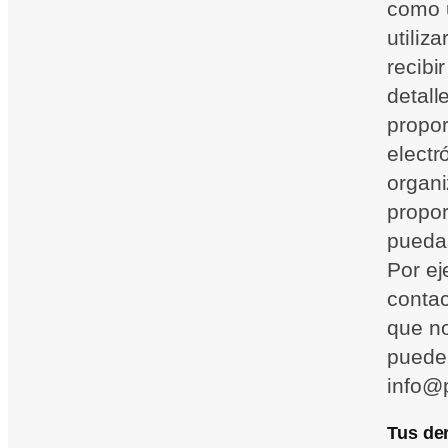
como u
utiliz
recibi
detall
propor
electr
organi
propor
puedas
Por ej
contac
que no
pueden
info@
Tus de