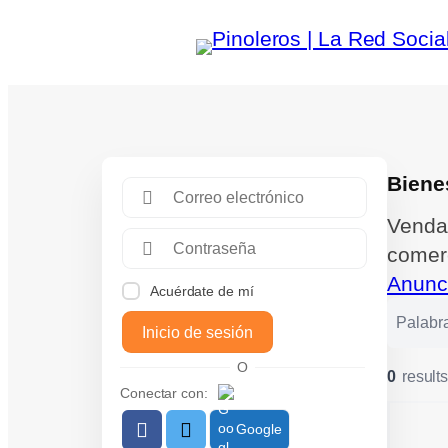
Biene
Venda 
comer
Anunc
Acuérdate de mí
Inicio de sesión
O
0
result
Conectar con:
Google